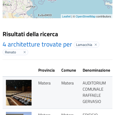
Leaflet
| ©
OpenStreetMap
contributors
Risultati della ricerca
4 architetture trovate per
Lamacchia
Elimina labe
Renato
Elimina label
Provincia
Comune
Denominazione
Matera
Matera
AUDITORIUM
COMUNALE
RAFFAELE
GERVASIO