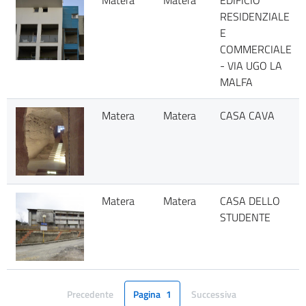
Matera
Matera
EDIFICIO
RESIDENZIALE
E
COMMERCIALE
- VIA UGO LA
MALFA
Matera
Matera
CASA CAVA
Matera
Matera
CASA DELLO
STUDENTE
Precedente
Pagina
1
Successiva
Pagina
Pagina