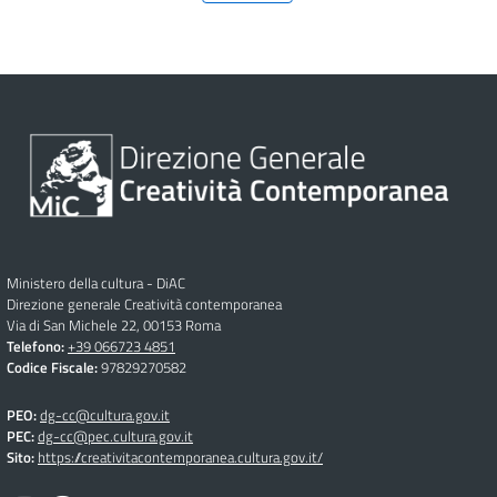
Ministero della cultura - DiAC
Direzione generale Creatività contemporanea
Via di San Michele 22, 00153 Roma
Telefono:
+39 066723 4851
Codice Fiscale:
97829270582
PEO:
dg-cc@cultura.gov.it
PEC:
dg-cc@pec.cultura.gov.it
Sito:
https://creativitacontemporanea.cultura.gov.it/