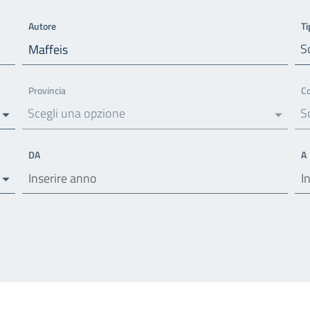
Autore
Ti
S
Provincia
C
Scegli una opzione
S
DA
A