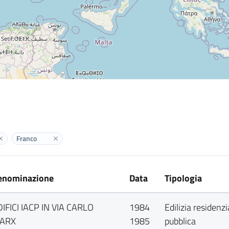
Franco
Elimina label
Elimina label
enominazione
Data
Tipologia
DIFICI IACP IN VIA CARLO
1984
Edilizia residenzi
ARX
1985
pubblica