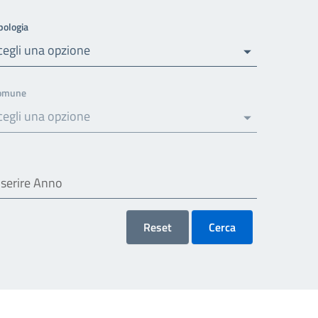
pologia
cegli una opzione
omune
cegli una opzione
Reset
Cerca