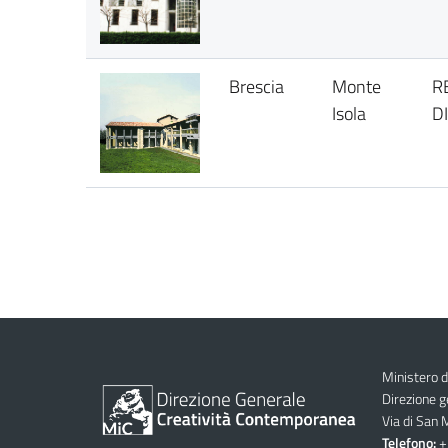
Brescia
Monte
R
Isola
D
Ministero d
Direzione 
Via di San
Telefono:
+