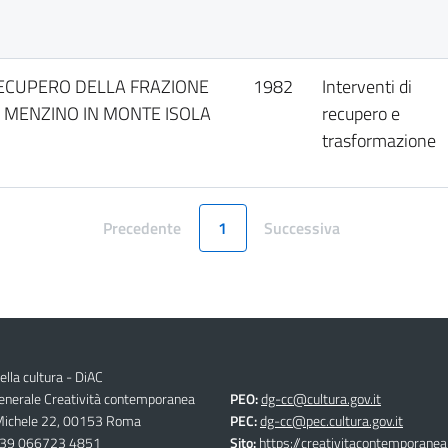
ECUPERO DELLA FRAZIONE
1982
Interventi di
I MENZINO IN MONTE ISOLA
recupero e
trasformazione
Precedente
1
Successiva
Pagina
Pagina
ella cultura - DiAC
generale Creatività contemporanea
PEO:
dg-cc@cultura.gov.it
 Michele 22, 00153 Roma
PEC:
dg-cc@pec.cultura.gov.it
39 066723 4851
Sito:
https://creativitacontemporanea.