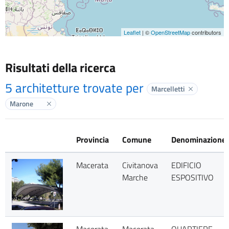
Leaflet
| ©
OpenStreetMap
contributors
Risultati della ricerca
5 architetture trovate per
Marcelletti
Elimina labe
Marone
Elimina label
Provincia
Comune
Denominazione
Macerata
Civitanova
EDIFICIO
Marche
ESPOSITIVO