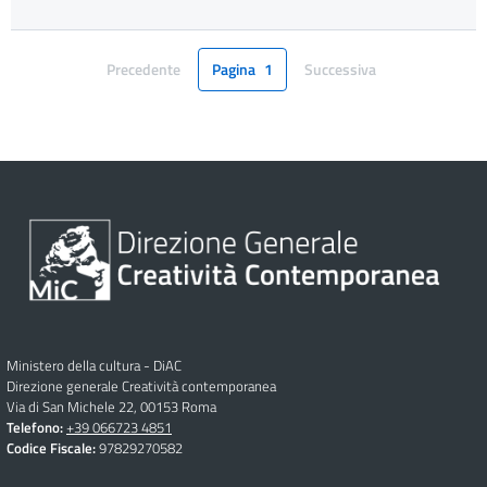
Precedente
Pagina
1
Successiva
Pagina
Pagina
Ministero della cultura - DiAC
Direzione generale Creatività contemporanea
Via di San Michele 22, 00153 Roma
Telefono:
+39 066723 4851
Codice Fiscale:
97829270582