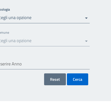
pologia
cegli una opzione
omune
cegli una opzione
Reset
Cerca