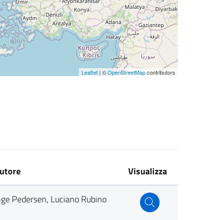
Leaflet
| ©
OpenStreetMap
contributors
utore
Visualizza
nge Pedersen, Luciano Rubino