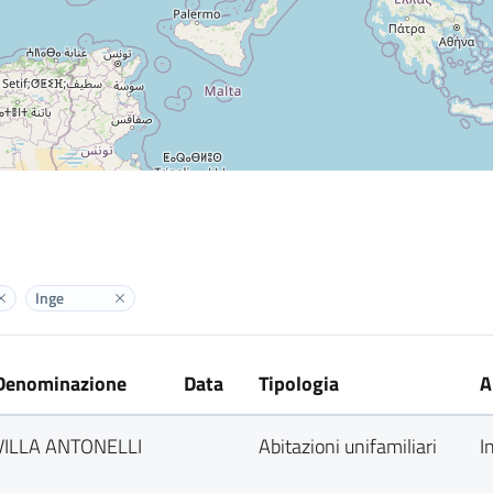
Inge
Elimina label
Elimina label
Denominazione
Data
Tipologia
A
VILLA ANTONELLI
Abitazioni unifamiliari
I