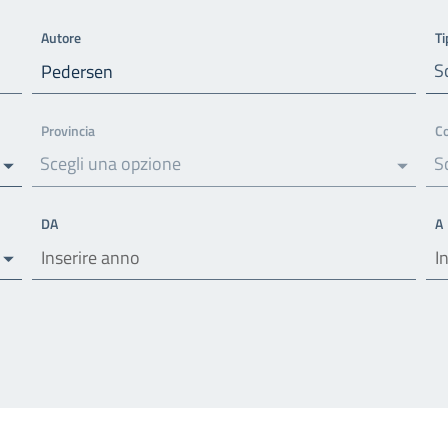
Autore
Ti
S
Provincia
C
Scegli una opzione
S
DA
A