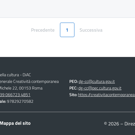
Precedente
1
Successiva
Pagina
Pagina
ella cultura - DiAC
generale Creatività contemporanea
PEO:
dg-cc@cultura.gov.it
 Michele 22, 00153 Roma
PEC:
dg-cc@pec.cultura.gov.it
39 066723 4851
Sito:
https://creativitacontemporanea.
ale:
97829270582
Mappa del sito
© 2026 – Direz