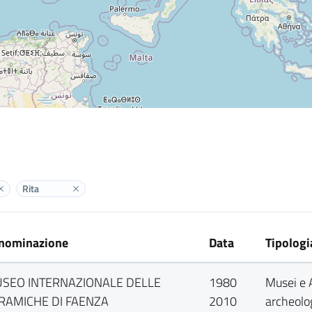
Rita
Elimina label
Elimina label
nominazione
Data
Tipologi
SEO INTERNAZIONALE DELLE
1980
Musei e 
RAMICHE DI FAENZA
2010
archeolo