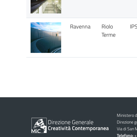
Ravenna
Riolo
IP
Terme
Ministero d
Direzione 
Via di San
Telefono:
+