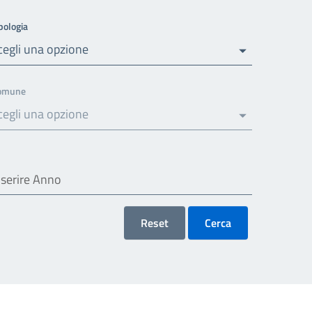
pologia
cegli una opzione
omune
cegli una opzione
Reset
Cerca