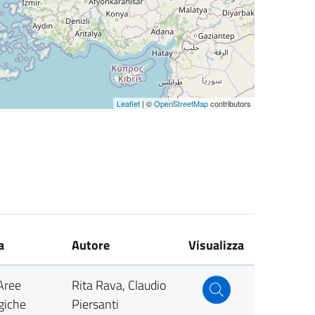
Leaflet
| ©
OpenStreetMap
contributors
a
Autore
Visualizza
Aree
Rita Rava, Claudio
giche
Piersanti