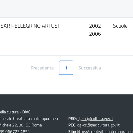
SSAR PELLEGRINO ARTUSI
2002
Scuole
2006
Precedente
1
Successiva
Pagina
Pagina
ella cultura - DiAC
generale Creatività contemporanea
PEO:
dg-cc@cultura.gov.it
 Michele 22, 00153 Roma
PEC:
dg-cc@pec.cultura.gov.it
39 066723 4851
Sito:
https://creativitacontemporanea.