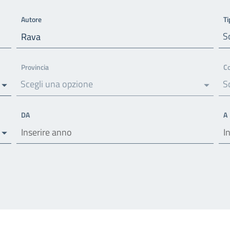
Autore
Ti
S
Provincia
C
Scegli una opzione
S
DA
A