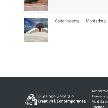
Caltanissetta
Montedoro
Ministero d
Direzione 
Via di San
Telefono:
+