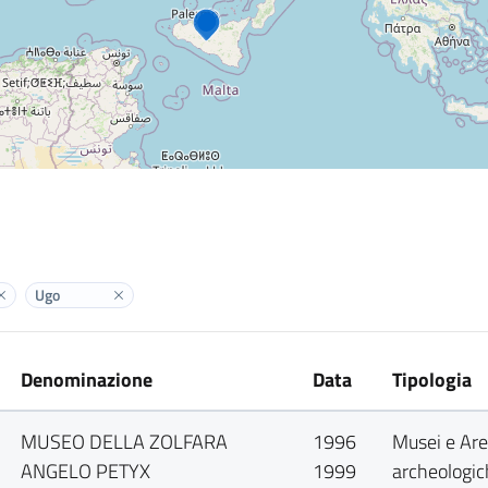
Ugo
Elimina label
Elimina label
Denominazione
Data
Tipologia
MUSEO DELLA ZOLFARA
1996
Musei e Ar
ANGELO PETYX
1999
archeologi