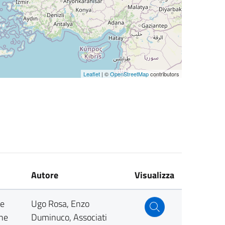
Leaflet
| ©
OpenStreetMap
contributors
Autore
Visualizza
ee
Ugo Rosa, Enzo
che
Duminuco, Associati