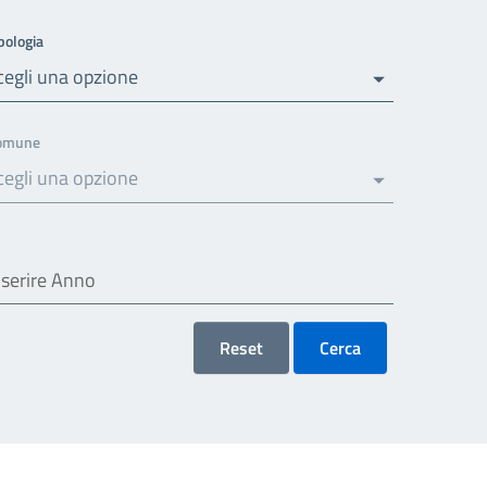
pologia
cegli una opzione
omune
cegli una opzione
Reset
Cerca