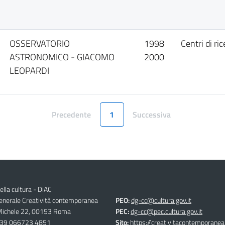
OSSERVATORIO
1998
Centri di ri
ASTRONOMICO - GIACOMO
2000
LEOPARDI
Precedente
1
Successiva
Pagina
Pagina
ella cultura - DiAC
generale Creatività contemporanea
PEO:
dg-cc@cultura.gov.it
 Michele 22, 00153 Roma
PEC:
dg-cc@pec.cultura.gov.it
39 066723 4851
Sito:
https://creativitacontemporanea.