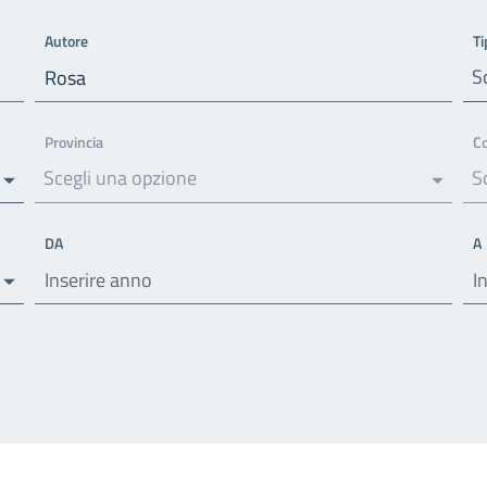
Autore
Ti
S
Provincia
C
Scegli una opzione
S
DA
A