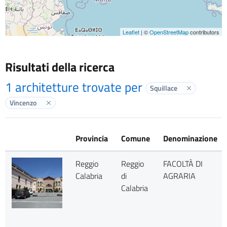
Leaflet
| ©
OpenStreetMap
contributors
Risultati della ricerca
1 architetture trovate per
Squillace
Elimina labe
Vincenzo
Elimina label
Provincia
Comune
Denominazione
Reggio
Reggio
FACOLTÀ DI
Calabria
di
AGRARIA
Calabria