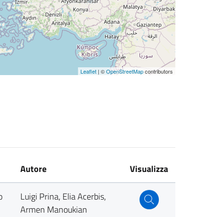
Leaflet
| ©
OpenStreetMap
contributors
Autore
Visualizza
o
Luigi Prina, Elia Acerbis,
Armen Manoukian