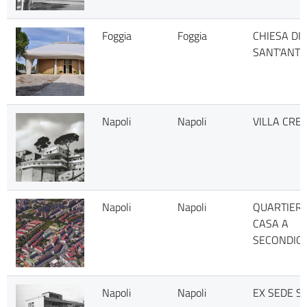
Foggia
Foggia
CHIESA DI
SANT'ANT
Napoli
Napoli
VILLA CRES
Napoli
Napoli
QUARTIERE
CASA A
SECONDIG
Napoli
Napoli
EX SEDE SI