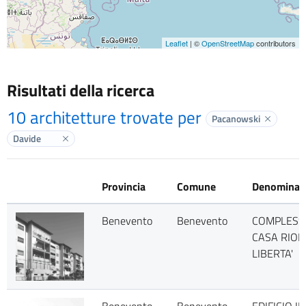
Leaflet
| ©
OpenStreetMap
contributors
Risultati della ricerca
10 architetture trovate per
Pacanowski
Elimina l
Davide
Elimina label
Provincia
Comune
Denominaz
Benevento
Benevento
COMPLESS
CASA RION
LIBERTA'