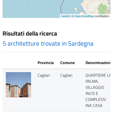
Leaflet
| ©
OpenStreetMap
contributors
Risultati della ricerca
5 architetture trovate in Sardegna
Provincia
Comune
Denominazione
Cagliari
Cagliari
QUARTIERE LA
PALMA,
VILLAGGIO
INCIS E
COMPLESSI
INA CASA