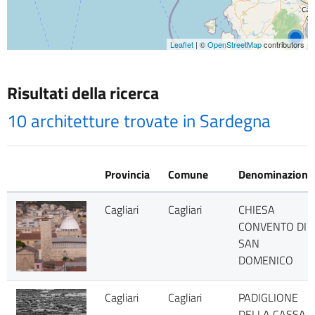
Leaflet
| ©
OpenStreetMap
contributors
Risultati della ricerca
10 architetture trovate in Sardegna
Provincia
Comune
Denominazione
Cagliari
Cagliari
CHIESA
CONVENTO DI
SAN
DOMENICO
Cagliari
Cagliari
PADIGLIONE
DELLA CASSA