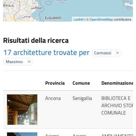
Leaflet
| ©
OpenStreetMap
contributors
Risultati della ricerca
17 architetture trovate per
Carmassi
Elimina la
Massimo
Elimina label
Provincia
Comune
Denominazione
Ancona
Senigallia
BIBLIOTECA E
ARCHIVIO STOR
COMUNALE