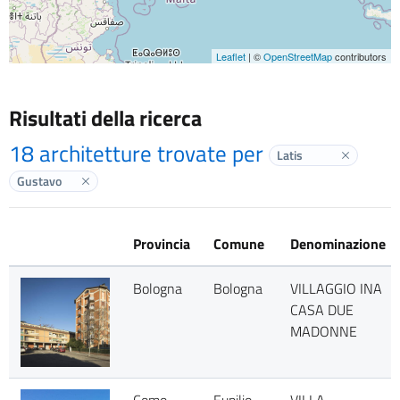
Leaflet
| ©
OpenStreetMap
contributors
Risultati della ricerca
18 architetture trovate per
Latis
Elimina la
Gustavo
Elimina label
Provincia
Comune
Denominazione
Bologna
Bologna
VILLAGGIO INA
CASA DUE
MADONNE