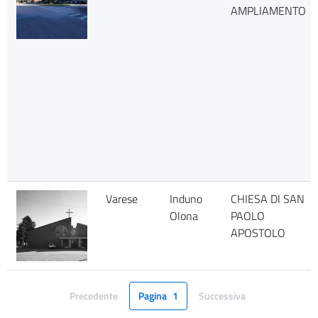
AMPLIAMENTO
Varese
Induno
CHIESA DI SAN
Olona
PAOLO
APOSTOLO
Precedente
Pagina
1
Successiva
Pagina
Pagina