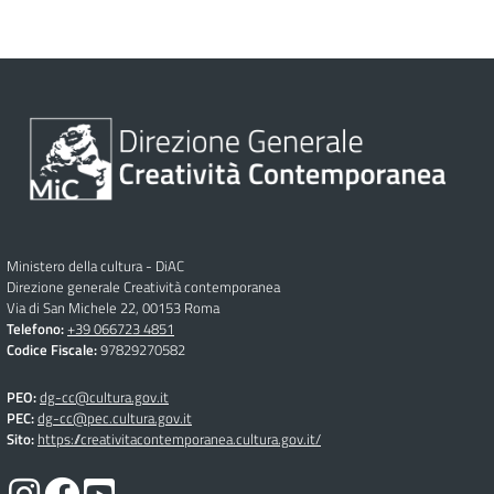
Ministero della cultura - DiAC
Direzione generale Creatività contemporanea
Via di San Michele 22, 00153 Roma
Telefono:
+39 066723 4851
Codice Fiscale:
97829270582
PEO:
dg-cc@cultura.gov.it
PEC:
dg-cc@pec.cultura.gov.it
Sito:
https://creativitacontemporanea.cultura.gov.it/