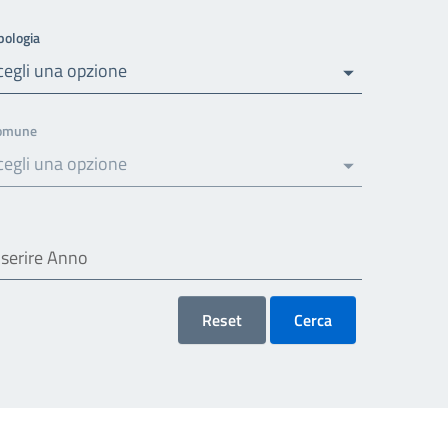
pologia
cegli una opzione
omune
cegli una opzione
Reset
Cerca