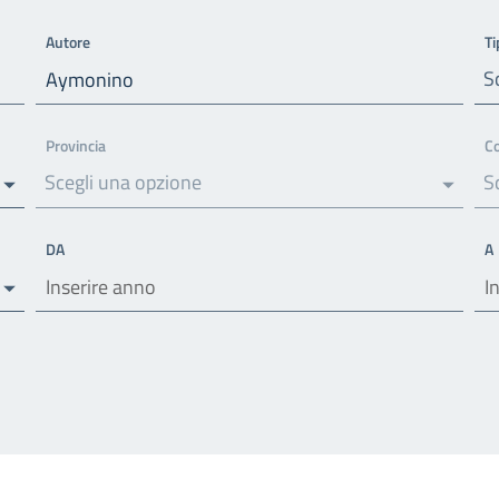
Autore
Ti
S
Provincia
C
Scegli una opzione
S
DA
A