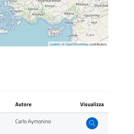
Leaflet
| ©
OpenStreetMap
contributors
Autore
Visualizza
Carlo Aymonino