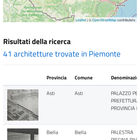
Leaflet
| ©
OpenStreetMap
contributors
Risultati della ricerca
41 architetture trovate in Piemonte
Provincia
Comune
Denominazio
Asti
Asti
PALAZZO PE
PREFETTURA 
PROVINCIA DI
Biella
Biella
PALESTRA
PISCINA RIVE