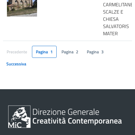
CARMELITANE
SCALZE E
CHIESA
SALVATORIS
MATER
Precedente
Pagina
1
Pagina
2
Pagina
3
Pagina
Successiva
Pagina