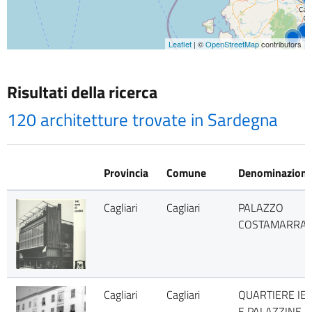
Leaflet
| ©
OpenStreetMap
contributors
Risultati della ricerca
120 architetture trovate in Sardegna
Provincia
Comune
Denominazion
Cagliari
Cagliari
PALAZZO
COSTAMARRA
Cagliari
Cagliari
QUARTIERE IE
E PALAZZINE