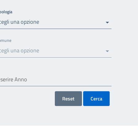
pologia
cegli una opzione
omune
cegli una opzione
Reset
Cerca