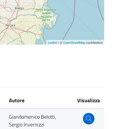
Leaflet
| ©
OpenStreetMap
contributors
Autore
Visualizza
Giandomenico Belotti,
Sergio Invernizzi