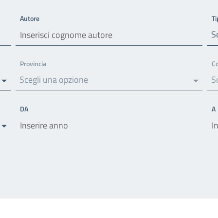
Autore
Ti
S
Provincia
C
Scegli una opzione
S
DA
A